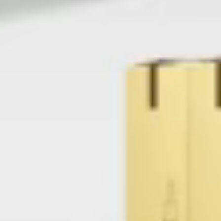
zionieri, compagnie aeree e
azionale su tutto il
nni di esperienza e una
 offriamo soluzioni
ati, con soluzioni studiate
asparente. Efficienza e
del nostro impegno per
o risultati su misura per