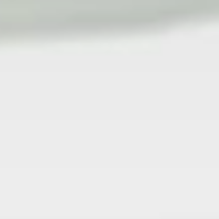
Freedom In Sales
collega spedi
GSA per il trasporto aereo intern
mercato italiano. Con oltre 20 a
posizione neutrale sul mercato,
innovative sui nostri spazi dedic
per il
Pharma
e un approccio tr
professionalità sono al centro 
soddisfare le esigenze di
garantend
ogni necessità.